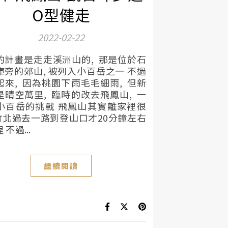
O型健走
2022-02-22
的計畫是走走溪洲山的, 那是位於石
庫旁的郊山, 被列入小百岳之一 不過
起來, 因為桃園下雨毛毛細雨, 但新
是晴空萬里, 臨時的改去飛鳳山, 一
小百岳的挑戰 飛鳳山其實離家裡很
 竹北過去一路到登山口才20分鐘左右
 不過...
繼續閱讀