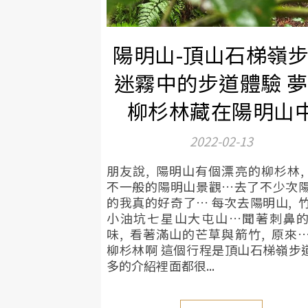
陽明山-頂山石梯嶺
迷霧中的步道體驗 
柳杉林藏在陽明山
2022-02-13
朋友說, 陽明山有個漂亮的柳杉林,
不一般的陽明山景觀…去了不少次
的我真的好奇了… 每次去陽明山, 
小油坑七星山大屯山…聞著刺鼻
味, 看著滿山的芒草與箭竹, 原來
柳杉林啊 這個行程是頂山石梯嶺步道
多的介紹裡面都很...