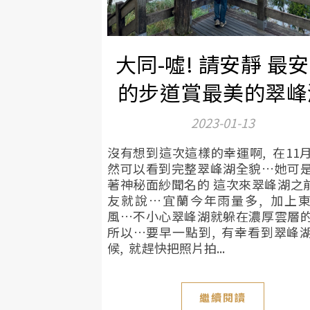
大同-噓! 請安靜 最
的步道賞最美的翠峰
2023-01-13
沒有想到這次這樣的幸運啊, 在11
然可以看到完整翠峰湖全貌…她可
著神秘面紗聞名的 這次來翠峰湖之前
友就說…宜蘭今年雨量多, 加上
風…不小心翠峰湖就躲在濃厚雲層
所以…要早一點到, 有幸看到翠峰
候, 就趕快把照片拍...
繼續閱讀