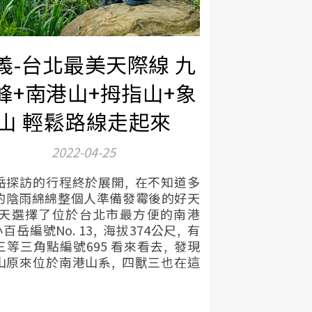
義-台北最美天際線 九
峰+南港山+拇指山+象
山 輕鬆路線走起來
2022-04-25
岳探訪的行程終於展開, 在不知道多
的陰雨綿綿整個人準備發霉後的好天
這天選擇了位於台北市最方便的南港
小百岳編號No. 13, 海拔374公尺, 有
三等三角點編號695 看來看去, 發現
山原來位於南港山系, 四獸三也在這
.