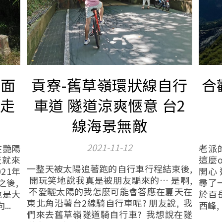
山面
貢寮-舊草嶺環狀線自行
合
縱走
車道 隧道涼爽愜意 台2
線海景無敵
2021-11-12
在艷陽
老派
天就來
這麼o
一整天被太陽追著跑的自行車行程結束後,
21年
開心
開玩笑地說我真是被朋友騙來的… 是啊,
之後,
尋了
不愛曬太陽的我怎麼可能會答應在夏天在
地是大
於百
東北角沿著台2線騎自行車呢? 朋友說, 我
..
西峰,
們來去舊草嶺隧道騎自行車? 我想說在隧