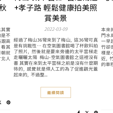
秋
+孝子路 輕鬆健康拍美照
賞美景
2022-03-09
北其實
本來
的是不
門水
經過了梅山36彎來到了梅山, 這36彎可真
路跟高
一早
是有挑戰性… 在空氣圖書館喝了杯飲料拍
 看其
竹卻
了照片, 然後就是要來旁邊的太平雲梯走
清朝就
樣是
走曬曬太陽 梅山-空氣圖書館之這裡沒有
竹北人
近,
書 其實在來到太平雲梯之前是沒有什麼期
的車程
待的, 感覺就是條人工的為了促進觀光蓋
起來的, 不過整...
繼續閱讀