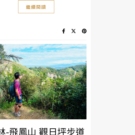
繼續閱讀
林-飛鳳山 觀日坪步道