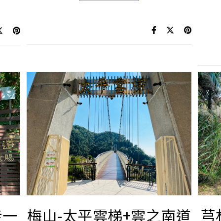
走一
梅山-太平雲梯+雲之南道
芎