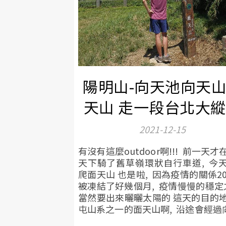
陽明山-向天池向天
天山 走一段台北大
2021-12-15
有沒有這麼outdoor啊!!! 前一天才
天下騎了舊草嶺環狀自行車道, 今
爬面天山 也是啦, 因為疫情的關係20
被凍結了好幾個月, 疫情慢慢的穩定
當然要出來曬曬太陽的 這天的目的
屯山系之一的面天山啊, 沿途會經過向.