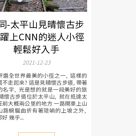
同-太平山見晴懷古步
 躍上CNN的迷人小徑
輕鬆好入手
2021-12-23
N評選全世界最美的小徑之一, 這樣的
還不走起來? 這是見晴懷古步道, 帶著
的名字, 光是想的就是一段美好的旅
見晴懷古步道位於太平山, 就在抵達太
莊前大概兩公里的地方 一路開車上山
山路蜿蜒曲折有著陡峭的上坡之外,
好 幾乎...