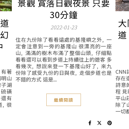
景觀 賞落日觀夜景 只要
30分鐘
步道
大
2022-01-23
夢幻
道
住在九份除了看看遠處的基隆嶼之外, 一
中
定會注意到一旁的基隆山 很漂亮的一座
山, 滿滿的樹木布滿了整個山頭, 仔細點
看看還可以看到步道上持續往上的遊客 多
看幾次, 想說來登一下基隆山好了, 來九
 有著
CN
份除了感受九份的日與夜, 走個步道也是
陽明山
存在
不錯的方式 這是...
竹子湖
詩意
的硫磺
程 
…還有
平山
繼續閱讀
, 很
除了
一切都