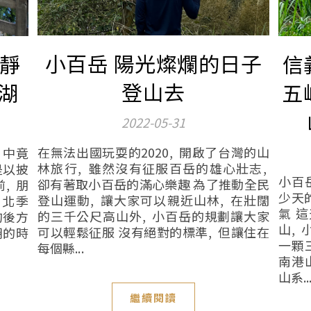
小百岳 陽光燦爛的日子
安靜
信
登山去
湖
五
2022-05-31
在無法出國玩耍的2020, 開啟了台灣的山
月中竟
林旅行, 雖然沒有征服百岳的雄心壯志,
是以披
小百
卻有著取小百岳的滿心樂趣 為了推動全民
, 朋
少天
登山運動, 讓大家可以親近山林, 在壯闊
東北季
氣 
的三千公尺高山外, 小百岳的規劃讓大家
的後方
山, 
可以輕鬆征服 沒有絕對的標準, 但讓住在
湖的時
一顆
每個縣...
南港
山系..
繼續閱讀