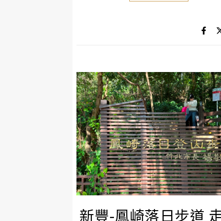
新豐-鳳崎落日步道 