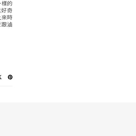
一樣的
我好奇
上來時
飯跟滷