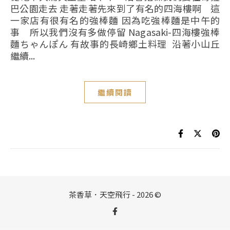
巴公園走去 走著走著先來到了有名的四海樓啊 這
一家店有很有名的強棒麵 因為吃強棒麵是中午的
事 所以我們沒有多做停留 Nagasaki-四海樓強棒
麵ちゃんぽん 有故事的長崎鄉土料理 沿著小山丘
繼續...
繼續閱讀
茶香草．天空飛行 - 2026 ©