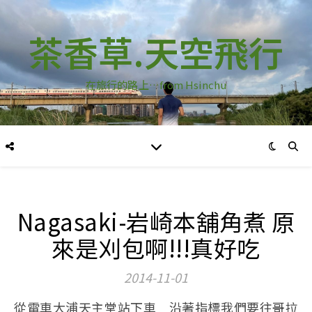
茶香草.天空飛行
在旅行的路上…from Hsinchu
Nagasaki-岩崎本舖角煮 原
來是刈包啊!!!真好吃
2014-11-01
從電車大浦天主堂站下車 沿著指標我們要往哥拉