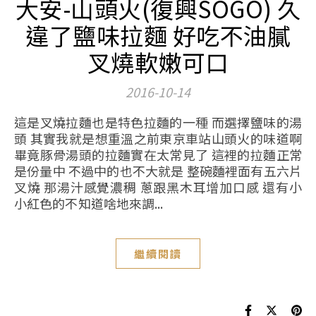
大安-山頭火(復興SOGO) 久
違了鹽味拉麵 好吃不油膩
叉燒軟嫩可口
2016-10-14
這是叉燒拉麵也是特色拉麵的一種 而選擇鹽味的湯
頭 其實我就是想重溫之前東京車站山頭火的味道啊
畢竟豚骨湯頭的拉麵實在太常見了 這裡的拉麵正常
是份量中 不過中的也不大就是 整碗麵裡面有五六片
叉燒 那湯汁感覺濃稠 蔥跟黑木耳增加口感 還有小
小紅色的不知道啥地來調...
繼續閱讀