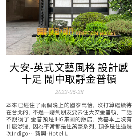
大安-英式文藝風格 設計感
十足 鬧中取靜金普頓
2022-06-28
本來已經住了兩個晚上的國泰萬怡, 沒打算繼續待
在台北的, 不過一聽到朋友要去住大安金普頓, 二話
不說衝了 金普頓是IHG集團的飯店, 我基本上沒有
什麼涉獵, 因為平常都是住萬豪系列, 頂多是住過幾
次Indigo… 新興-Hotel I...