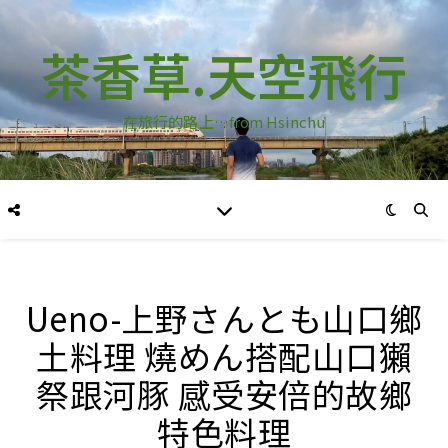
茶香草.天空飛行
在旅行的路上…from Hsinchu
Ueno-上野さんとも山口鄉
土料理 燒めん搭配山口獺
祭跟河豚 感受安倍的故鄉
特色料理