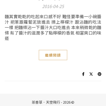
2016-04-25
麵其實乾乾的吃起來口感不好 難怪要準備一小碗醬
汁 把蔥跟蘿蔔泥放進去 擠上檸檬汁 跟沾麵的吃法
一樣 把麵條沾一下醬汁大口吃進去 本來稍微乾的麵
條 有了醬汁的滋潤多了點檸檬的香氣 相當爽口的味
道
繼續閱讀
茶香草．天空飛行 - 2026 ©