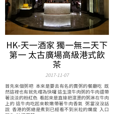
HK-天一酒家 獨一無二天下
第一 太古廣場高級港式飲
茶
2017-11-07
首先來個粥吧 本來是要去有名的賣粥的餐廳吃 既
然這裡也有就先嚐為快囉 這生滾牛肉粥的牛肉還帶
著淡淡的粉紅色 看起來是直接把滾燙的粥淋在牛肉
上的 這牛肉吃起來軟嫩帶著牛肉香氣 粥當沒沒話
說 香港的粥總是煮到已經看不到米粒的爛度 入口