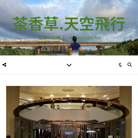
茶香草.天空飛行
在旅行的路上…from Hsinchu