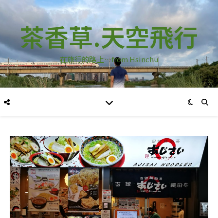
茶香草.天空飛行
在旅行的路上…from Hsinchu