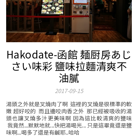
Hakodate-函館 麺厨房あじ
さい味彩 鹽味拉麵清爽不
油膩
2017-09-15
湯頭之外就是叉燒肉了啊 這裡的叉燒是很標準的軟
嫩 超好咬的 而且邊咬肉香之外 那已經被吸收的湯
頭也讓叉燒多汁更美味啊 因為這比較清爽的鹽味
我竟然...默默地就...快把湯喝光... 只是這畢竟還是鹽
味啊...喝多了還是有鹹耶..哈哈