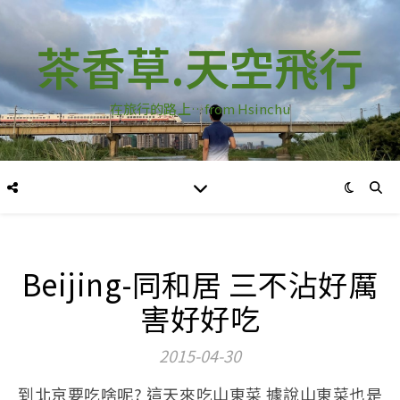
茶香草.天空飛行
在旅行的路上…from Hsinchu
Beijing-同和居 三不沾好厲
害好好吃
2015-04-30
到北京要吃啥呢? 這天來吃山東菜 據說山東菜也是