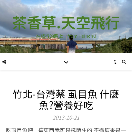
茶香草.天空飛行
在旅行的路上…from Hsinchu
竹北-台灣蔡 虱目魚 什麼
魚?營養好吃
2013-10-21
吃虱目魚吧 這東西我可是挺陌生的 不過原來是一