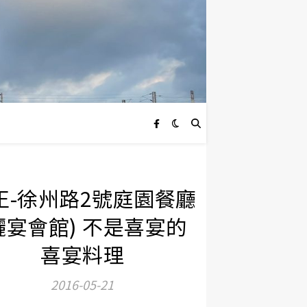
正-徐州路2號庭園餐廳
儷宴會館) 不是喜宴的
喜宴料理
2016-05-21