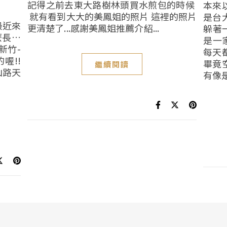
記得之前去東大路樹林頭買水煎包的時候
本來
就有看到大大的美鳳姐的照片 這裡的照片
是台
最近來
更清楚了...感謝美鳳姐推薦介紹...
躲著
麼長…
是一
新竹-
每天
喔!!
畢竟
繼續閱讀
山路天
有像是