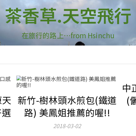
茶香草.天空飛行
在旅行的路上…from Hsinchu
中
原天
新竹-樹林頭水煎包(鐵道
(
好選
路) 美鳳姐推薦的喔!!
2018-03-02