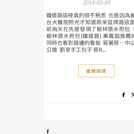
2018-03-09
鐵道路這裡真的很不熟悉 也是因為
台大醫院照光才知道原來這條路這
前兩天在先是發現了樹林頭水煎包 
樹林頭水煎包(鐵道路) 美鳳姐推薦的
同時也看到路邊的看板 寫著原…中
公壇 劉家手工包子 原R...
繼續閱讀