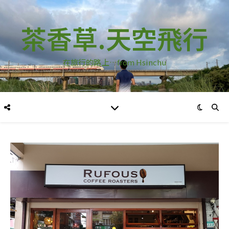
茶香草.天空飛行
在旅行的路上…from Hsinchu