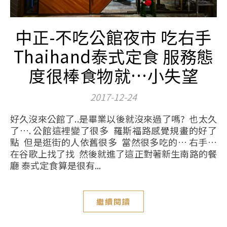
中正-不吃公館夜市 吃右手
Thaihand泰式定食 服務態
度很棒食物就…小失望
2017-12-24
好久沒來公館了..是畢業以後就沒來過了嗎? 也太久
了…. 公館這裡變了很多 羅斯福路感覺規畫的好了
點 但是逛街的人依舊很多 當然很多吃的… 右手…
在谷歌上找了找 然後就進了這正對著新生南路的餐
廳 泰式定食算是很有...
繼續閱讀