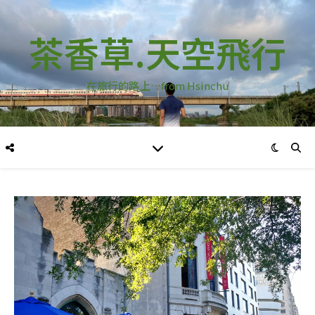
茶香草.天空飛行
在旅行的路上…from Hsinchu