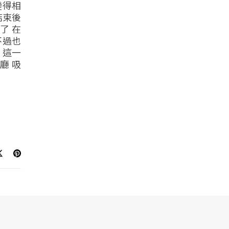
變得相
結束後
了 在
不過也
 這一
廳 吸