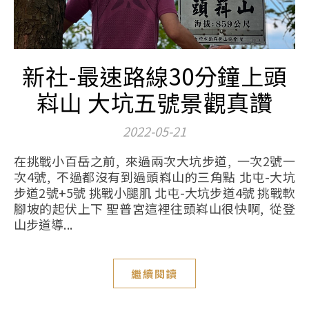
新社-最速路線30分鐘上頭
嵙山 大坑五號景觀真讚
2022-05-21
在挑戰小百岳之前, 來過兩次大坑步道, 一次2號一
次4號, 不過都沒有到過頭嵙山的三角點 北屯-大坑
步道2號+5號 挑戰小腿肌 北屯-大坑步道4號 挑戰軟
腳坡的起伏上下 聖普宮這裡往頭嵙山很快啊, 從登
山步道導...
繼續閱讀