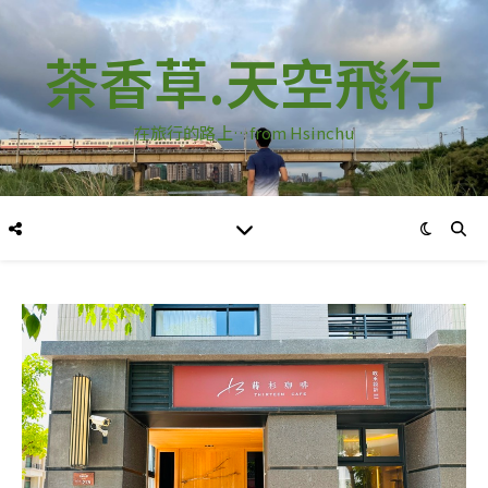
茶香草.天空飛行
在旅行的路上…from Hsinchu