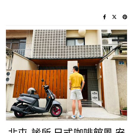
北屯-謐所 日式咖啡館風 安