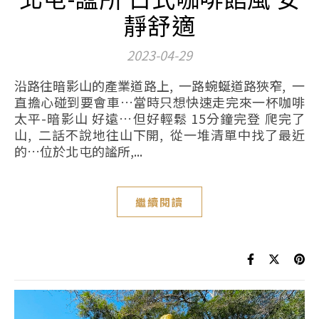
靜舒適
2023-04-29
沿路往暗影山的產業道路上, 一路蜿蜒道路狹窄, 一
直擔心碰到要會車…當時只想快速走完來一杯咖啡
太平-暗影山 好遠…但好輕鬆 15分鐘完登 爬完了
山, 二話不說地往山下開, 從一堆清單中找了最近
的…位於北屯的謐所,...
繼續閱讀