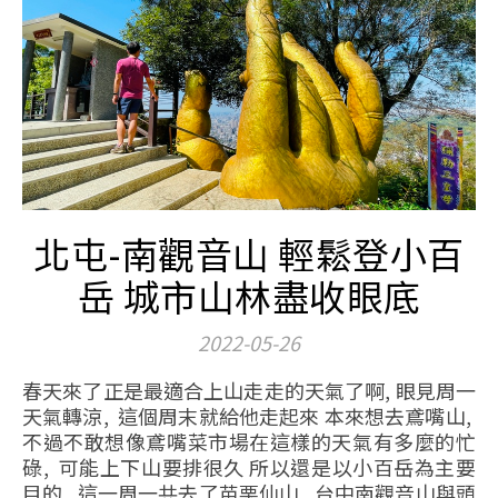
北屯-南觀音山 輕鬆登小百
岳 城市山林盡收眼底
2022-05-26
春天來了正是最適合上山走走的天氣了啊, 眼見周一
天氣轉涼, 這個周末就給他走起來 本來想去鳶嘴山,
不過不敢想像鳶嘴菜市場在這樣的天氣有多麼的忙
碌, 可能上下山要排很久 所以還是以小百岳為主要
目的, 這一周一共去了苗栗仙山, 台中南觀音山與頭