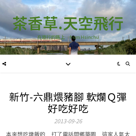
茶香草.天空飛行
在旅行的路上…from Hsinchu
新竹-六鼎煨豬腳 軟爛Ｑ彈
好吃好吃
2013-09-26
本來想吃燉飯的 打了電話問鄉築園 這家人氣太