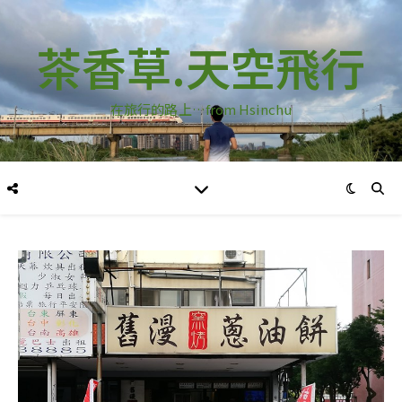
茶香草.天空飛行
在旅行的路上…from Hsinchu