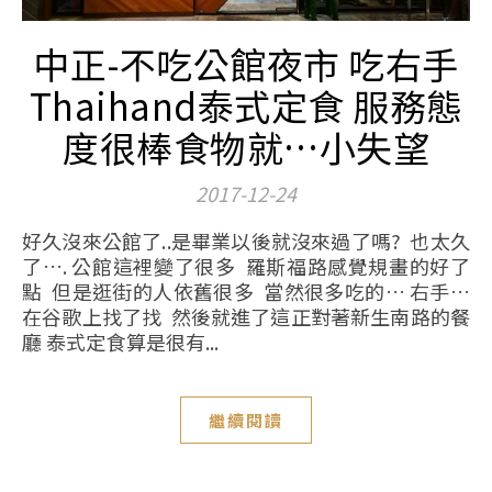
中正-不吃公館夜市 吃右手
Thaihand泰式定食 服務態
度很棒食物就…小失望
2017-12-24
好久沒來公館了..是畢業以後就沒來過了嗎? 也太久
了…. 公館這裡變了很多 羅斯福路感覺規畫的好了
點 但是逛街的人依舊很多 當然很多吃的… 右手…
在谷歌上找了找 然後就進了這正對著新生南路的餐
廳 泰式定食算是很有...
繼續閱讀