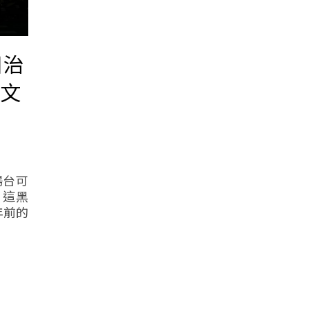
日治
的文
陽台可
 這黑
年前的