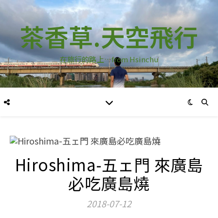
茶香草.天空飛行
在旅行的路上…from Hsinchu
Hiroshima-五ェ門 來廣島
必吃廣島燒
2018-07-12