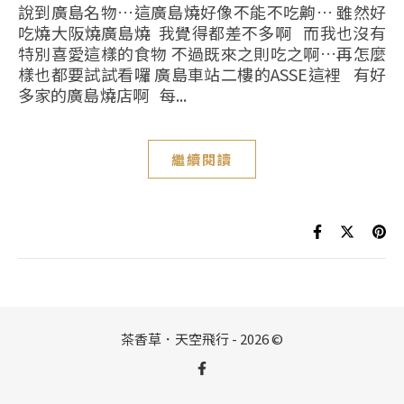
說到廣島名物…這廣島燒好像不能不吃齁… 雖然好
吃燒大阪燒廣島燒 我覺得都差不多啊 而我也沒有
特別喜愛這樣的食物 不過既來之則吃之啊…再怎麼
樣也都要試試看囉 廣島車站二樓的ASSE這裡 有好
多家的廣島燒店啊 每...
繼續閱讀
茶香草．天空飛行 - 2026 ©