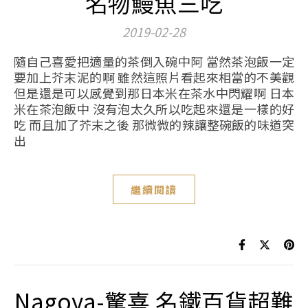
名物鰻魚三吃
2019-02-28
隨自己喜愛把適量的茶倒入碗中阿 當然茶泡飯一定
要加上芥末泥的啊 雖然這照片看起來相當的不美觀
但是還是可以感覺到那日本米在茶水中閃耀啊 日本
米在茶泡飯中 沒有泡太久所以吃起來還是一樣的好
吃 而且加了芥末之後 那微微的辣讓整碗飯的味道突
出
繼續閱讀
Nagoya-驚喜 名鐵百貨超難