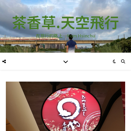
茶香草.天空飛行
在旅行的路上…from Hsinchu