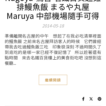
排鰻魚飯 まるや丸屋
Maruya 中部機場隨手可得
2014-05-18
準備離開名古屋的中午 想起了在我必吃清單裡面
的鰻魚飯 之前來名古屋拜訪客人的時候 它們曾經
帶我去吃過鰻魚飯三吃 印象很深刻 不過時間久了
到底吃的是哪一家已經不復記憶了 所以趁著還有
點時間 來去名鐵百貨樓上的美食街吃吧 沒想到這
餐廳...
繼續閱讀