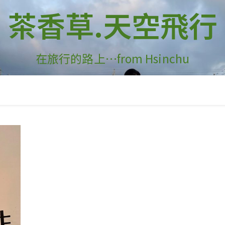
茶香草.天空飛行
在旅行的路上…from Hsinchu