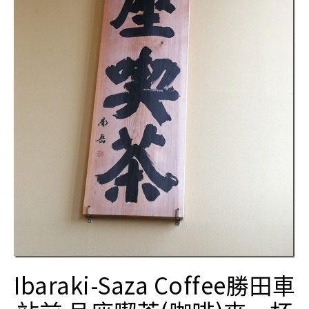
Ibaraki-Saza Coffee勝田車