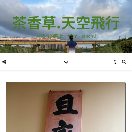
茶香草.天空飛行
在旅行的路上…from Hsinchu