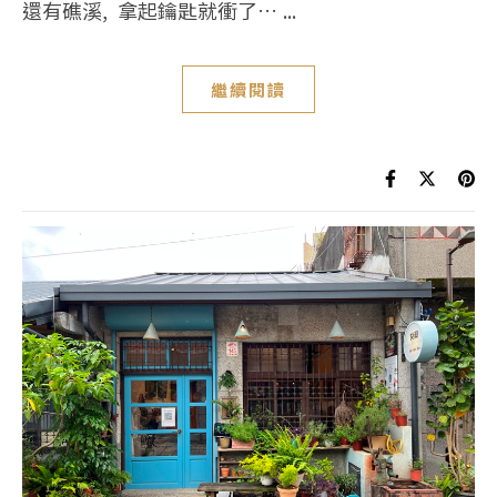
還有礁溪, 拿起鑰匙就衝了… ...
繼續閱讀