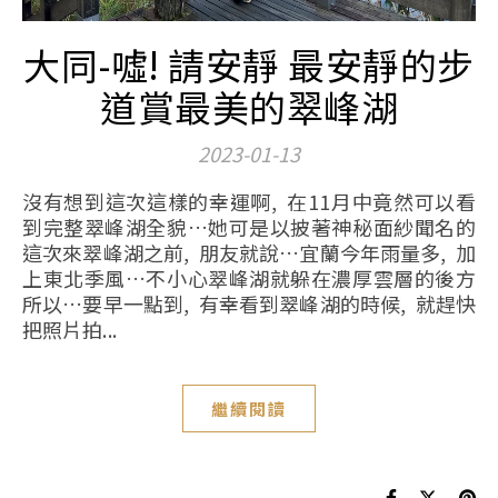
大同-噓! 請安靜 最安靜的步
道賞最美的翠峰湖
2023-01-13
沒有想到這次這樣的幸運啊, 在11月中竟然可以看
到完整翠峰湖全貌…她可是以披著神秘面紗聞名的
這次來翠峰湖之前, 朋友就說…宜蘭今年雨量多, 加
上東北季風…不小心翠峰湖就躲在濃厚雲層的後方
所以…要早一點到, 有幸看到翠峰湖的時候, 就趕快
把照片拍...
繼續閱讀