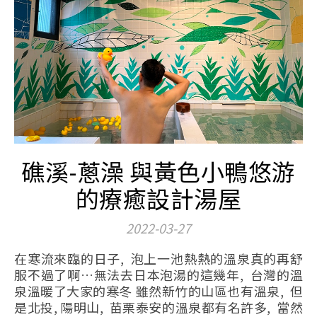
礁溪-蔥澡 與黃色小鴨悠游
的療癒設計湯屋
2022-03-27
在寒流來臨的日子, 泡上一池熱熱的溫泉真的再舒
服不過了啊…無法去日本泡湯的這幾年, 台灣的溫
泉溫暖了大家的寒冬 雖然新竹的山區也有溫泉, 但
是北投, 陽明山, 苗栗泰安的溫泉都有名許多, 當然