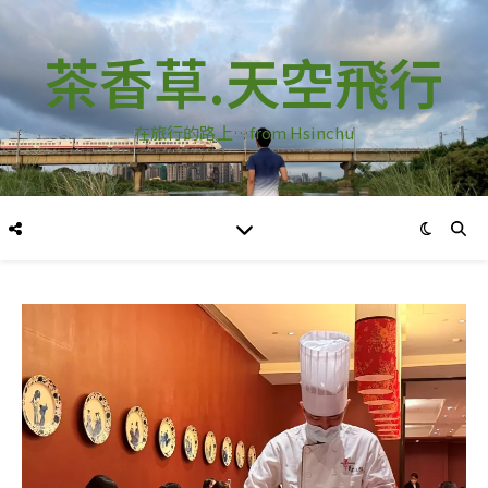
茶香草.天空飛行
在旅行的路上…from Hsinchu