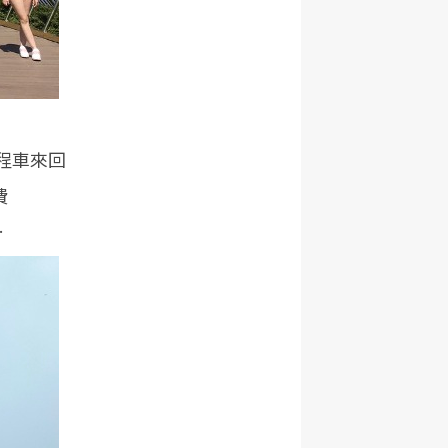
程車來回
費
…