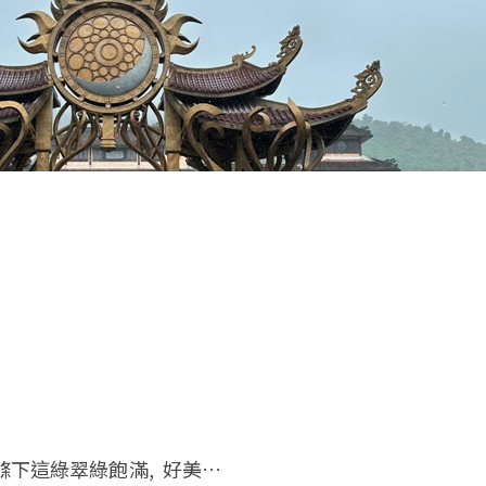
滌下這綠翠綠飽滿, 好美…