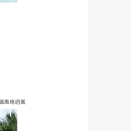
鎮風格迥異