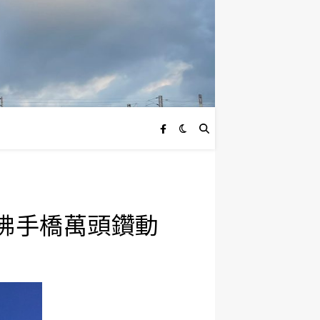
渺 佛手橋萬頭鑽動