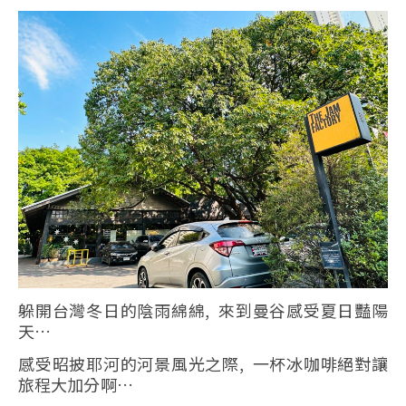
躲開台灣冬日的陰雨綿綿, 來到曼谷感受夏日豔陽
天…
感受昭披耶河的河景風光之際, 一杯冰咖啡絕對讓
旅程大加分啊…