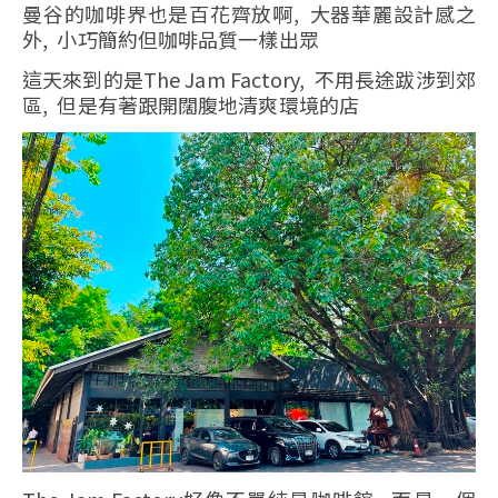
曼谷的咖啡界也是百花齊放啊, 大器華麗設計感之
外, 小巧簡約但咖啡品質一樣出眾
這天來到的是The Jam Factory, 不用長途跋涉到郊
區, 但是有著跟開闊腹地清爽環境的店