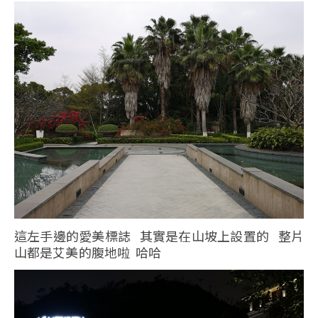
這左手邊的愛美標誌 其實是在山坡上設置的 整片
山都是艾美的腹地啦 哈哈