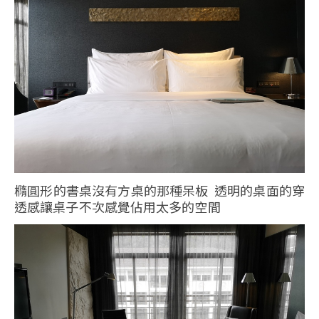
橢圓形的書桌沒有方桌的那種呆板 透明的桌面的穿
透感讓桌子不次感覺佔用太多的空間