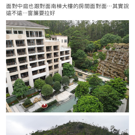
面對中庭也跟對面南棟大樓的房間面對面…其實說
遠不遠…窗簾要拉好