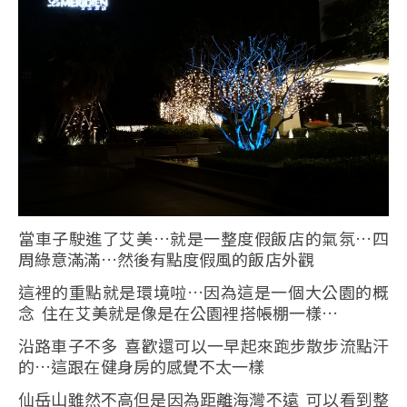
當車子駛進了艾美…就是一整度假飯店的氣氛…四
周綠意滿滿…然後有點度假風的飯店外觀
這裡的重點就是環境啦…因為這是一個大公園的概
念 住在艾美就是像是在公園裡搭帳棚一樣…
沿路車子不多 喜歡還可以一早起來跑步散步流點汗
的…這跟在健身房的感覺不太一樣
仙岳山雖然不高但是因為距離海灣不遠 可以看到整