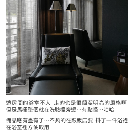
這房間的浴室不大 走的也是很簡潔明亮的風格啊
但是馬桶整個就在洗臉檯旁邊…有點怪…哈哈
備品應有盡有了…不夠的在跟飯店要 掛了一件浴袍
在浴室裡方便取用