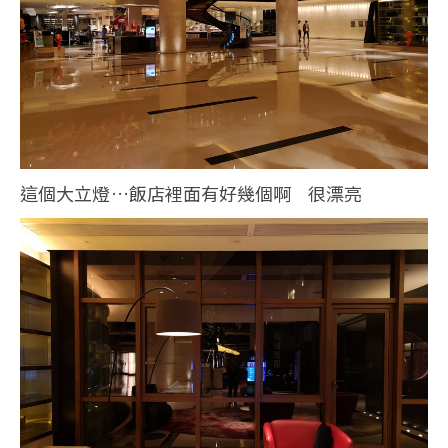
這個大立燈…飯店裡面有好幾個啊 很漂亮