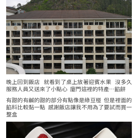
晚上回到飯店 就看到了桌上放著迎賓水果 沒多久
服務人員又送來了小點心 廈門這裡的特產…餡餅
有甜的有鹹的甜的部分有點像是綠豆椪 但是裡面的
餡料比較黏一點 感謝飯店讓我不用為了要試而買一
整盒