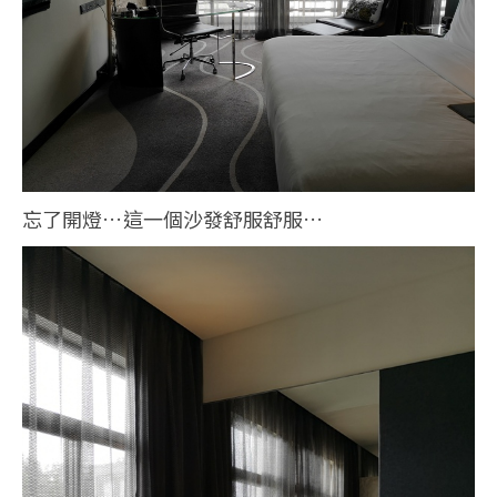
忘了開燈…這一個沙發舒服舒服…