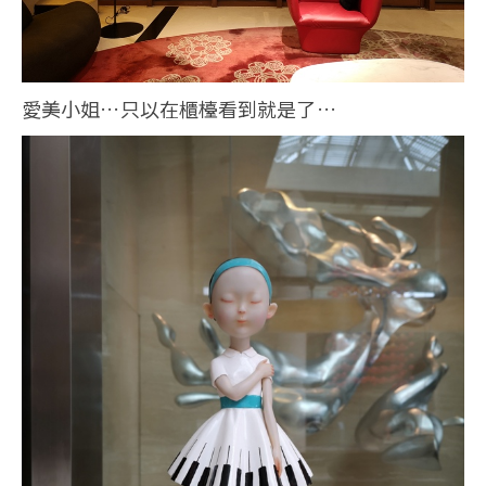
愛美小姐…只以在櫃檯看到就是了…