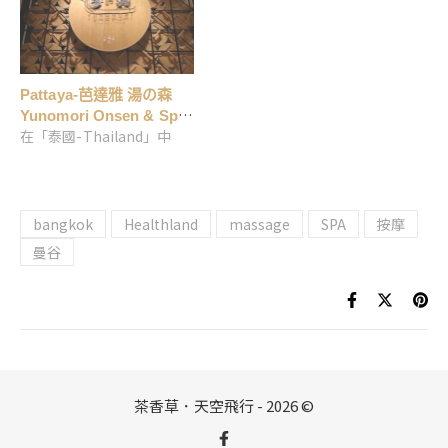
Pattaya-芭達雅 湯の森
Yunomori Onsen & Spa
在「泰國-Thailand」中
按摩手法純熟俐落又到
位…超推
bangkok
Healthland
massage
SPA
按摩
曼谷
茶香草．天空飛行 - 2026 ©