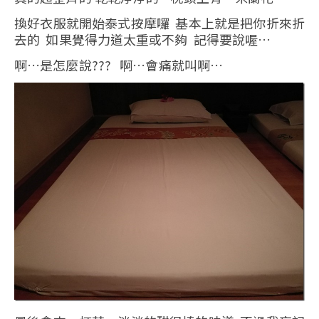
換好衣服就開始泰式按摩囉 基本上就是把你折來折
去的 如果覺得力道太重或不夠 記得要說喔…
啊…是怎麼說??? 啊…會痛就叫啊…