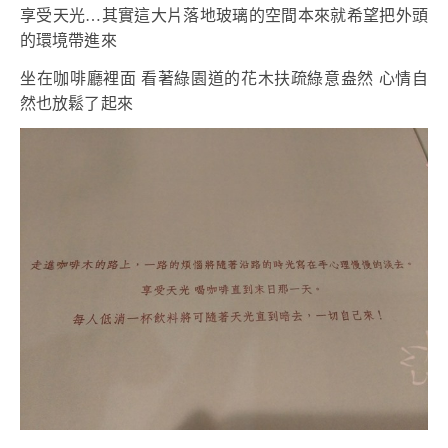
享受天光…其實這大片落地玻璃的空間本來就希望把外頭
的環境帶進來
坐在咖啡廳裡面 看著綠園道的花木扶疏綠意盎然 心情自
然也放鬆了起來