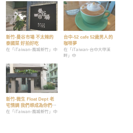
新竹-曼谷市場 不太辣的
台中-52 cafe 52歲男人的
泰國菜 好拍好吃
咖啡夢
在「iTaiwan-風城新竹」中
在「iTaiwan-台中大甲溪
畔」中
新竹-微生 Float Dept 老
宅情調 我們想成為你們生
在「iTaiwan-風城新竹」中
活中的那個細節 好溫柔