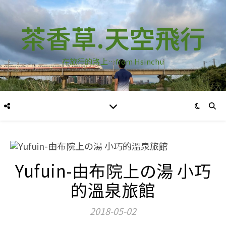
茶香草.天空飛行
在旅行的路上…from Hsinchu
Yufuin-由布院上の湯 小巧
的溫泉旅館
2018-05-02