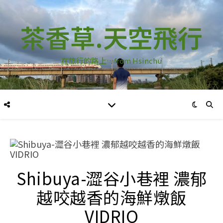
茶香草.天空飛行
在旅行的路上…from Hsinchu
Shibuya-澀谷小巷裡 濃郁
越咬越香的海鮮燉飯
VIDRIO