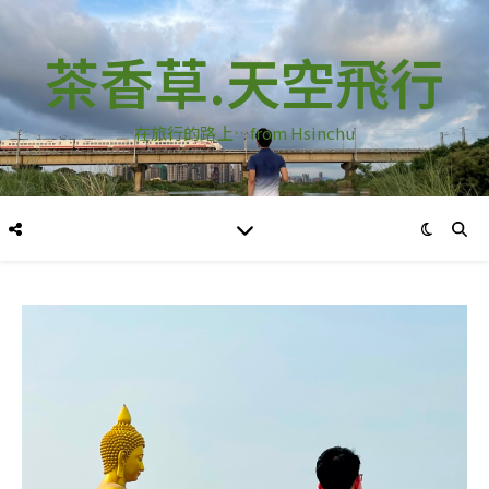
茶香草.天空飛行
在旅行的路上…from Hsinchu