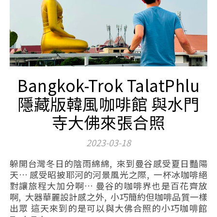
Bangkok-Trok TalatPhlu
隱藏版韓風咖啡館 與水門
寺大佛來張合照
2023-03-18
躲開台灣冬日的陰雨綿綿, 來到曼谷感受夏日豔陽
天… 感受昭披耶河的河景風光之際, 一杯冰咖啡絕
對讓旅程大加分啊… 曼谷的咖啡界也是百花齊放
啊, 大器華麗設計感之外, 小巧簡約但咖啡品質一樣
出眾 這天來到的是可以與大佛合照的小巧咖啡館