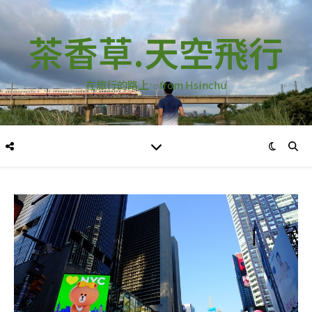
茶香草.天空飛行
在旅行的路上…from Hsinchu