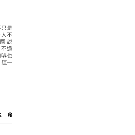
不只是
多人不
國 說
 不過
咖啡也
 這一