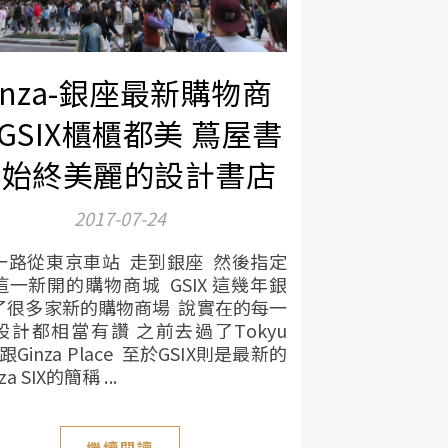
inza-銀座最新購物商
 GSIX櫃櫃都美 蔦屋書
 始終美麗的設計書店
2017-07-24
一路從東京車站 走到銀座 然後指定
這一新開的購物商城 GSIX 這幾年銀
了很多家新的購物商場 說實在的每一
設計都相當有讚 之前去過了Tokyu
a跟Ginza Place 至於GSIX則是最新的
za SIX的簡稱 ...
繼續閱讀