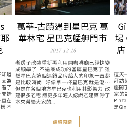
s
萬華-古蹟遇到星巴克 萬
G
璃耶
華林宅 星巴克艋舺門市
場
克
店
2017-12-16
老房子改裝重新再利用開咖啡廳已經快變
成顯學了 不過最成功的當屬星巴克了 雖
不知道
這天
然星巴克這個連鎖品牌給人的印象一直都
 因為
拜訪
是比較時尚 好像拿一杯星巴克就是潮…
 看了
座開
但是在各個地方星巴克也利用其影響力 改
一開始
家的
建很多老宅 讓更多年輕人認識老建築 除了
一直在
Plaz
本來帶給大家的...
樣 不
是Gin
繼續閱讀