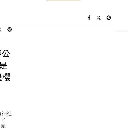
野公
是
邊櫻
的神社
了 一
美麗