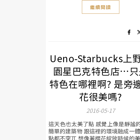
繼續閱讀
Ueno-Starbucks上
園星巴克特色店…只
特色在哪裡啊? 是旁
花很美嗎?
2016-05-17
這天色也太美了點 感覺上像是靜謐
簡單的建築物 跟這裡的環境融成一體
點都不突兀 想像著櫻花綻放時候的