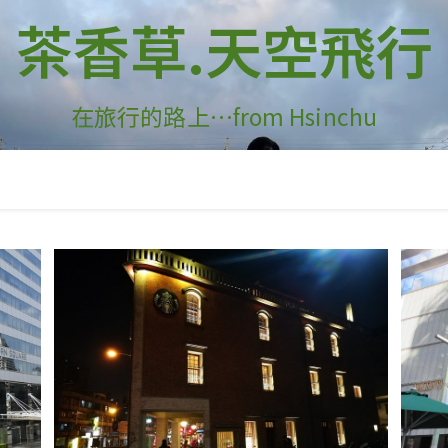
茶香草.天空飛行
在旅行的路上…from Hsinchu