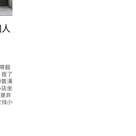
個人
咖啡館
 逛了
的裝潢
小店坐
聊是非
歡找小