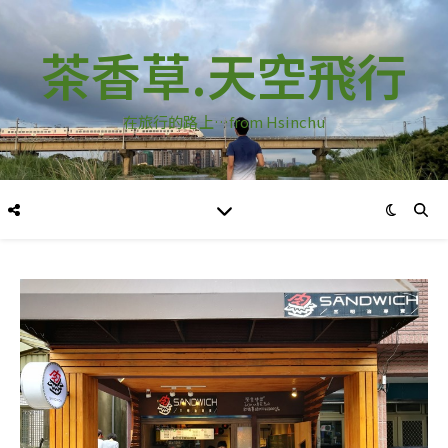
茶香草.天空飛行
在旅行的路上…from Hsinchu