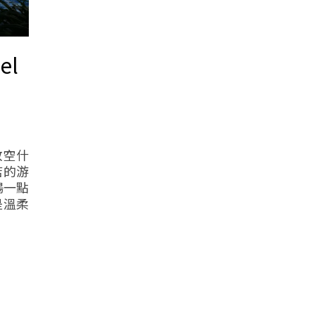
el
放空什
店的游
陽一點
是溫柔