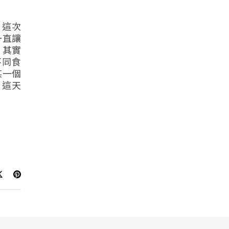
 這次
一直讓
 其實
不同食
某一個
 這天