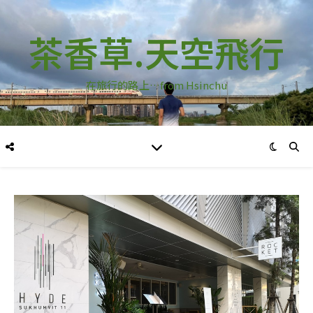
茶香草.天空飛行
在旅行的路上…from Hsinchu