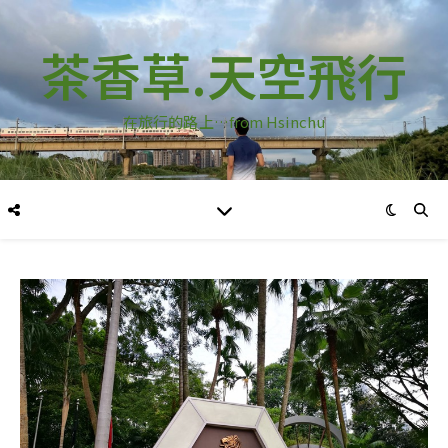
茶香草.天空飛行
在旅行的路上…from Hsinchu