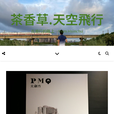
茶香草.天空飛行
在旅行的路上…from Hsinchu