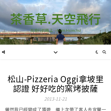
茶香草.天空飛行
在旅行的路上…from Hsinchu
松山-Pizzeria Oggi拿坡里
認證 好好吃的窯烤披薩
2013-11-21
儼然我已經變成了導遊 繼上次帶了客人去宜蘭一