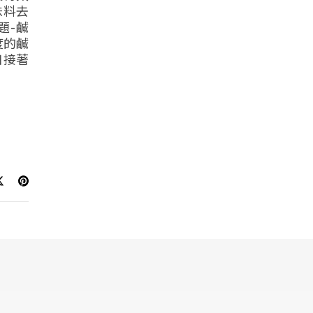
味料去
題-鹹
度的鹹
口接著