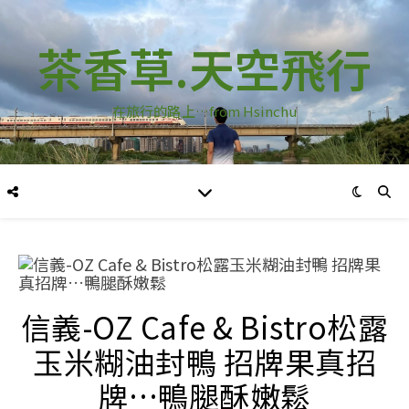
茶香草.天空飛行
在旅行的路上…from Hsinchu
信義-OZ Cafe & Bistro松露
玉米糊油封鴨 招牌果真招
牌…鴨腿酥嫩鬆