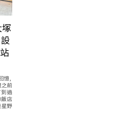
大塚
愛設
塚站
回憶,
跟之前
有到過
的飯店
是星野