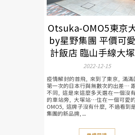
Otsuka-OMO5東京
by星野集團 平價可
計飯店 臨山手線大
2022-12-15
疫情解封的首飛, 來到了東京, 滿滿
第一次的日本行與無數次的出差… 
不同, 這是來這麼多天選在一個沒
的車站旁, 大塚站…住在一個可愛
OMO5, 這牌子沒有什麼, 不過看到
集團的新品牌, ...
繼續閱讀