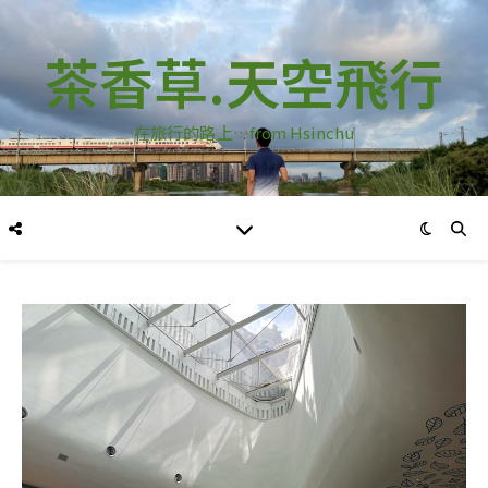
茶香草.天空飛行
在旅行的路上…from Hsinchu