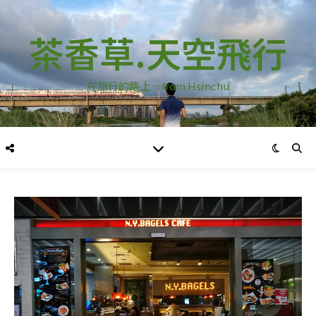
茶香草.天空飛行
在旅行的路上…from Hsinchu