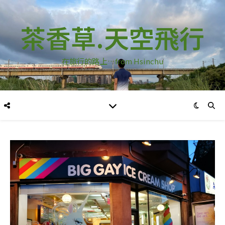
茶香草.天空飛行
在旅行的路上…from Hsinchu