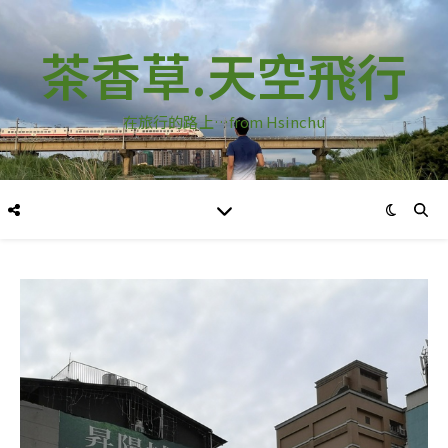
茶香草.天空飛行
在旅行的路上…from Hsinchu