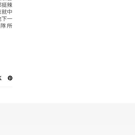
都挺辣
辣就中
y地下一
隊 所