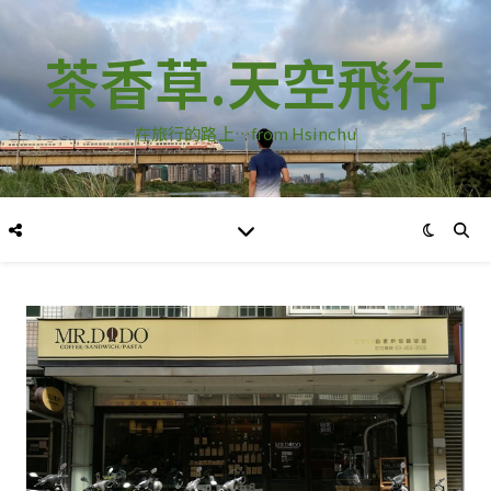
茶香草.天空飛行
在旅行的路上…from Hsinchu